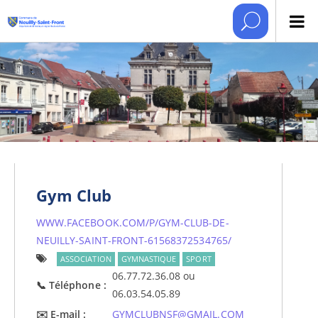
Gym Club
WWW.FACEBOOK.COM/P/GYM-CLUB-DE-
NEUILLY-SAINT-FRONT-61568372534765/
ASSOCIATION
GYMNASTIQUE
SPORT
06.77.72.36.08 ou
Téléphone
06.03.54.05.89
E-mail
GYMCLUBNSF@GMAIL.COM