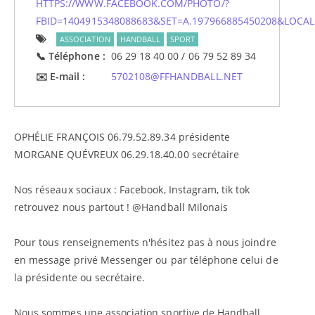
HTTPS://WWW.FACEBOOK.COM/PHOTO/?
FBID=1404915348088683&SET=A.197966885450208&LOCAL
ASSOCIATION
HANDBALL
SPORT
Téléphone
06 29 18 40 00 / 06 79 52 89 34
E-mail
5702108@FFHANDBALL.NET
OPHÉLIE FRANÇOIS 06.79.52.89.34 présidente
MORGANE QUÉVREUX 06.29.18.40.00 secrétaire
Nos réseaux sociaux : Facebook, Instagram, tik tok
retrouvez nous partout ! @Handball Milonais
Pour tous renseignements n'hésitez pas à nous joindre
en message privé Messenger ou par téléphone celui de
la présidente ou secrétaire.
Nous sommes une association sportive de Handball