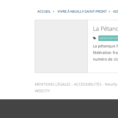
ACCUEIL
VIVRE À NEUILLY-SAINT-FRONT
AS
La Pétan
ASSOCIATIO
La pétanque F
fédération fra
numéro de clu
MENTIONS LÉGALES
-
ACCESSIBILITÉS
- Neuill
WEECITY