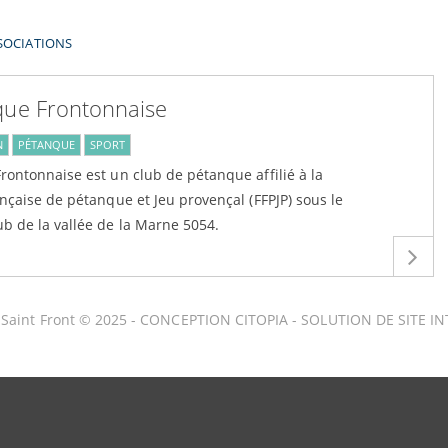
SOCIATIONS
que Frontonnaise
N
PÉTANQUE
SPORT
rontonnaise est un club de pétanque affilié à la
nçaise de pétanque et Jeu provençal (FFPJP) sous le
b de la vallée de la Marne 5054.
y Saint Front © 2025 -
CONCEPTION CITOPIA
-
SOLUTION DE SITE IN