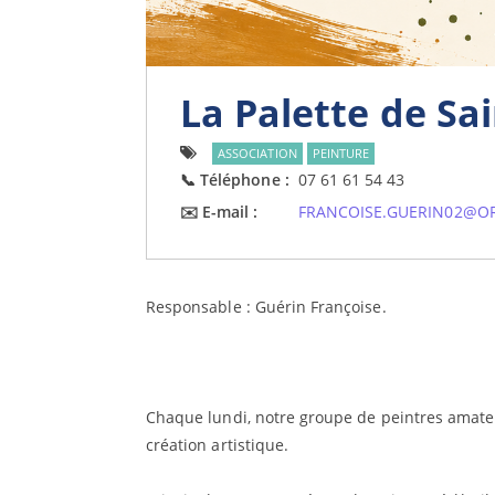
La Palette de Sai
ASSOCIATION
PEINTURE
Téléphone
07 61 61 54 43
E-mail
FRANCOISE.GUERIN02@O
Responsable : Guérin Françoise.
Chaque lundi, notre groupe de peintres amateu
création artistique.