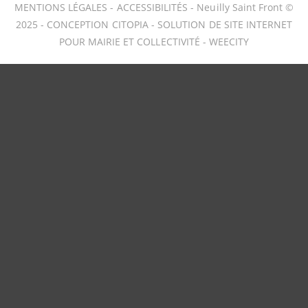
MENTIONS LÉGALES
-
ACCESSIBILITÉS
- Neuilly Saint Front ©
2025 -
CONCEPTION CITOPIA
-
SOLUTION DE SITE INTERNET
POUR MAIRIE ET COLLECTIVITÉ - WEECITY